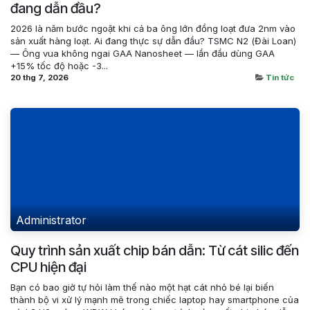
đang dẫn đầu?
2026 là năm bước ngoặt khi cả ba ông lớn đồng loạt đưa 2nm vào
sản xuất hàng loạt. Ai đang thực sự dẫn đầu? TSMC N2 (Đài Loan)
— Ông vua không ngai GAA Nanosheet — lần đầu dùng GAA
+15% tốc độ hoặc -3...
20 thg 7, 2026
Tin tức
Administrator
Quy trình sản xuất chip bán dẫn: Từ cát silic đến
CPU hiện đại
Bạn có bao giờ tự hỏi làm thế nào một hạt cát nhỏ bé lại biến
thành bộ vi xử lý mạnh mẽ trong chiếc laptop hay smartphone của