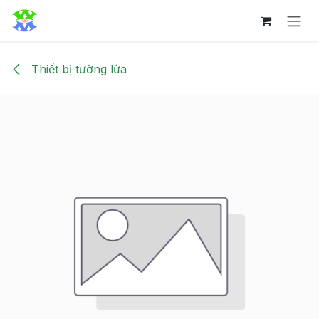
Bỏ qua để đến Nội dung
Thiết bị tường lửa