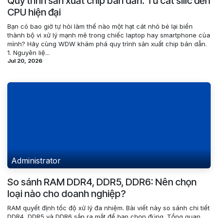
Quy trình sản xuất chip bán dẫn: Từ cát silic đến
CPU hiện đại
Bạn có bao giờ tự hỏi làm thế nào một hạt cát nhỏ bé lại biến
thành bộ vi xử lý mạnh mẽ trong chiếc laptop hay smartphone của
mình? Hãy cùng WDW khám phá quy trình sản xuất chip bán dẫn.
1. Nguyên liệ...
Jul 20, 2026
Administrator
So sánh RAM DDR4, DDR5, DDR6: Nên chọn
loại nào cho doanh nghiệp?
RAM quyết định tốc độ xử lý đa nhiệm. Bài viết này so sánh chi tiết
DDR4, DDR5 và DDR6 sắp ra mắt để bạn chọn đúng. Tổng quan