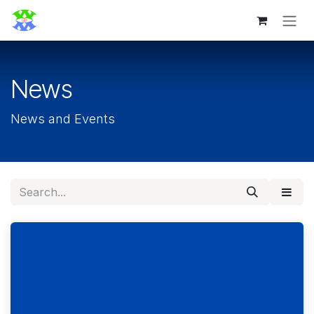
Skip to Content
News
News and Events